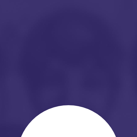
xte
À propos
Remerciements